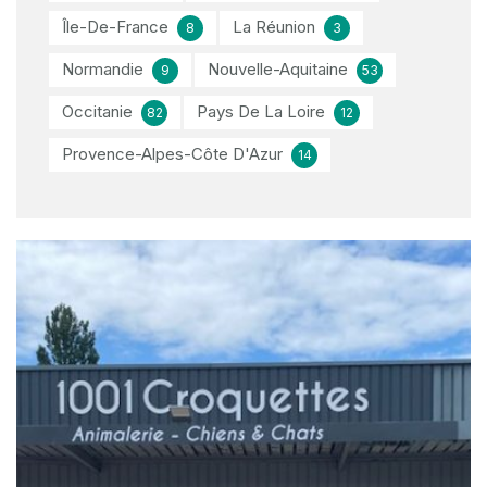
Île-De-France
La Réunion
8
3
Normandie
Nouvelle-Aquitaine
9
53
Occitanie
Pays De La Loire
82
12
Provence-Alpes-Côte D'Azur
14